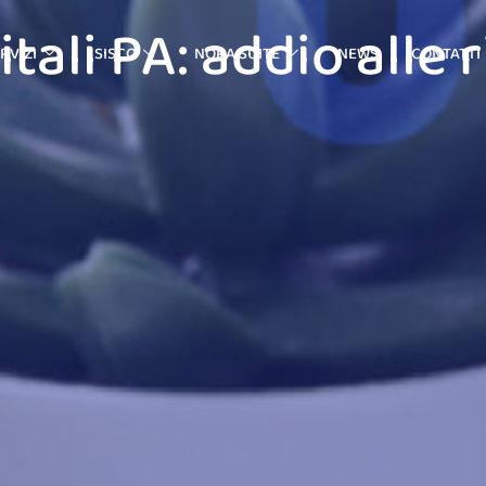
tali PA: addio alle 
RVIZI
SISCO
NORA SUITE
NEWS
CONTATTI