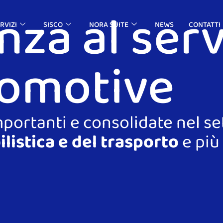
nza al serv
RVIZI
SISCO
NORA SUITE
NEWS
CONTATTI
tomotive
mportanti e consolidate nel se
istica e del trasporto
e più