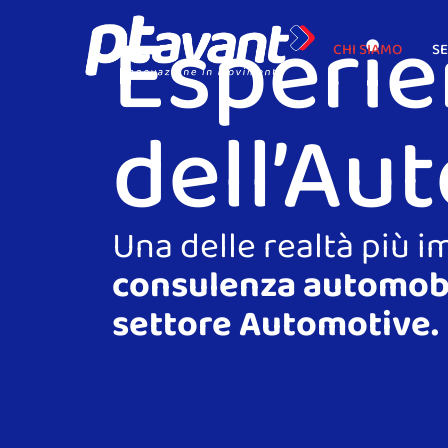
Esperie
Vai
al
CHI SIAMO
SE
contenuto
dell’Au
Una delle realtà più i
consulenza automobil
settore Automotive.